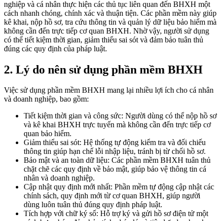
nghiệp và cá nhân thực hiện các thủ tục liên quan đến BHXH một
cách nhanh chóng, chính xác và thuận tiện. Các phần mềm này giúp
kê khai, nộp hồ sơ, tra cứu thông tin và quản lý dữ liệu bảo hiểm mà
không cần đến trực tiếp cơ quan BHXH. Nhờ vậy, người sử dụng
có thể tiết kiệm thời gian, giảm thiểu sai sót và đảm bảo tuân thủ
đúng các quy định của pháp luật.
2. Lý do nên sử dụng phần mềm BHXH
Việc sử dụng phần mềm BHXH mang lại nhiều lợi ích cho cá nhân
và doanh nghiệp, bao gồm:
Tiết kiệm thời gian và công sức: Người dùng có thể nộp hồ sơ
và kê khai BHXH trực tuyến mà không cần đến trực tiếp cơ
quan bảo hiểm.
Giảm thiểu sai sót: Hệ thống tự động kiểm tra và đối chiếu
thông tin giúp hạn chế lỗi nhập liệu, tránh bị từ chối hồ sơ.
Bảo mật và an toàn dữ liệu: Các phần mềm BHXH tuân thủ
chặt chẽ các quy định về bảo mật, giúp bảo vệ thông tin cá
nhân và doanh nghiệp.
Cập nhật quy định mới nhất: Phần mềm tự động cập nhật các
chính sách, quy định mới từ cơ quan BHXH, giúp người
dùng luôn tuân thủ đúng quy định pháp luật.
Tích hợp với chữ ký số: Hỗ trợ ký và gửi hồ sơ điện tử một