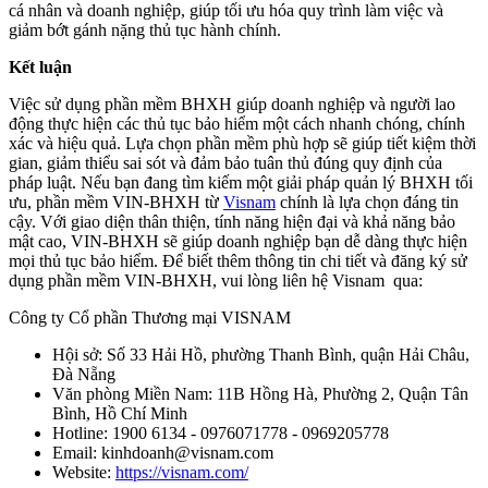
cá nhân và doanh nghiệp, giúp tối ưu hóa quy trình làm việc và
giảm bớt gánh nặng thủ tục hành chính.
Kết luận
Việc sử dụng phần mềm BHXH giúp doanh nghiệp và người lao
động thực hiện các thủ tục bảo hiểm một cách nhanh chóng, chính
xác và hiệu quả. Lựa chọn phần mềm phù hợp sẽ giúp tiết kiệm thời
gian, giảm thiểu sai sót và đảm bảo tuân thủ đúng quy định của
pháp luật. Nếu bạn đang tìm kiếm một giải pháp quản lý BHXH tối
ưu, phần mềm VIN-BHXH từ
Visnam
chính là lựa chọn đáng tin
cậy. Với giao diện thân thiện, tính năng hiện đại và khả năng bảo
mật cao, VIN-BHXH sẽ giúp doanh nghiệp bạn dễ dàng thực hiện
mọi thủ tục bảo hiểm. Để biết thêm thông tin chi tiết và đăng ký sử
dụng phần mềm VIN-BHXH, vui lòng liên hệ Visnam qua:
Công ty Cổ phần Thương mại VISNAM
Hội sở: Số 33 Hải Hồ, phường Thanh Bình, quận Hải Châu,
Đà Nẵng
Văn phòng Miền Nam: 11B Hồng Hà, Phường 2, Quận Tân
Bình, Hồ Chí Minh
Hotline: 1900 6134 - 0976071778 - 0969205778
Email: kinhdoanh@visnam.com
Website:
https://visnam.com/