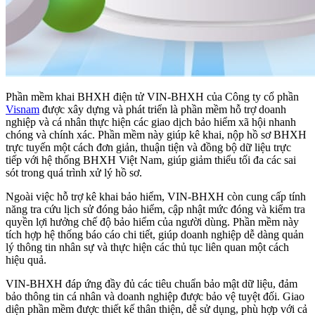
Phần mềm khai BHXH điện tử VIN-BHXH của Công ty cổ phần
Visnam
được xây dựng và phát triển là phần mềm hỗ trợ doanh
nghiệp và cá nhân thực hiện các giao dịch bảo hiểm xã hội nhanh
chóng và chính xác. Phần mềm này giúp kê khai, nộp hồ sơ BHXH
trực tuyến một cách đơn giản, thuận tiện và đồng bộ dữ liệu trực
tiếp với hệ thống BHXH Việt Nam, giúp giảm thiểu tối đa các sai
sót trong quá trình xử lý hồ sơ.
Ngoài việc hỗ trợ kê khai bảo hiểm, VIN-BHXH còn cung cấp tính
năng tra cứu lịch sử đóng bảo hiểm, cập nhật mức đóng và kiểm tra
quyền lợi hưởng chế độ bảo hiểm của người dùng. Phần mềm này
tích hợp hệ thống báo cáo chi tiết, giúp doanh nghiệp dễ dàng quản
lý thông tin nhân sự và thực hiện các thủ tục liên quan một cách
hiệu quả.
VIN-BHXH đáp ứng đầy đủ các tiêu chuẩn bảo mật dữ liệu, đảm
bảo thông tin cá nhân và doanh nghiệp được bảo vệ tuyệt đối. Giao
diện phần mềm được thiết kế thân thiện, dễ sử dụng, phù hợp với cả