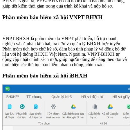
BHXH. Ngoài ra, EFY-eBHXH còn hỗ trợ khai báo nhanh chóng,
giúp tiết kiệm thời gian trong quá trình kê khai và nộp hồ sơ.
Phần mềm bảo hiểm xã hội VNPT-BHXH
VNPT-BHXH là phần mềm do VNPT phát triển, hỗ trợ doanh
nghiệp và cá nhân kê khai, tra cứu và quản lý BHXH trực tuyến.
Phần mềm tích hợp chữ ký số, đảm bảo tính pháp lý và đồng bộ dữ
liệu với hệ thống BHXH Việt Nam. Ngoài ra, VNPT-BHXH tự
động cập nhật chính sách mới, giúp người dùng dễ dàng theo dõi và
thực hiện các thủ tục bảo hiểm nhanh chóng, chính xác.
Phần mềm bảo hiểm xã hội iBHXH